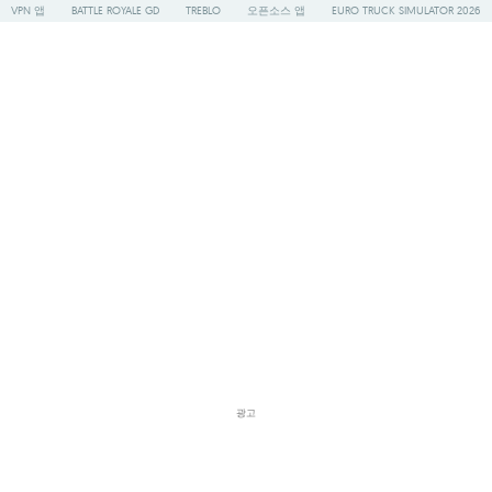
VPN 앱
BATTLE ROYALE GD
TREBLO
오픈소스 앱
EURO TRUCK SIMULATOR 2026
광고