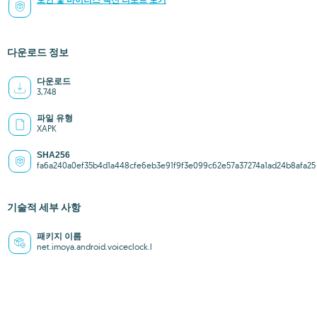
보안 및 바이러스 백신 리포트 보기
다운로드 정보
다운로드
3,748
파일 유형
XAPK
SHA256
fa6a240a0ef35b4d1a448cfe6eb3e91f9f3e099c62e57a37274a1ad24b8afa25
기술적 세부 사항
패키지 이름
net.imoya.android.voiceclock.l