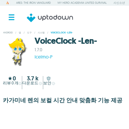
ARES: THE IRON VANGUARD
MY HERO ACADEMIA UNITED SURVIVAL
사신소년
ANDROID
/
앱
/
도구
/
시스템
/
VOICECLOCK -LEN-
VoiceClock -Len-
1.7.0
IceImo-P
0
3.7 k
리뷰
개
다운로드
보안
0
카가미네 렌의 보컬 시간 안내 맞춤화 기능 제공