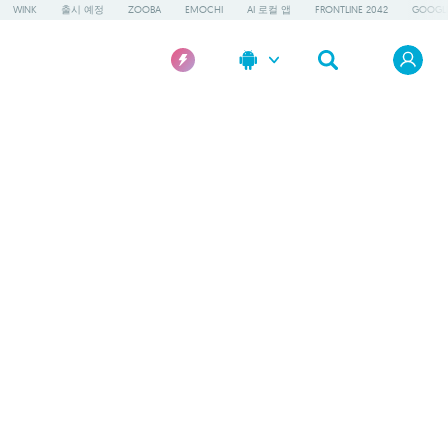
WINK
출시 예정
ZOOBA
EMOCHI
AI 로컬 앱
FRONTLINE 2042
GOOGLE